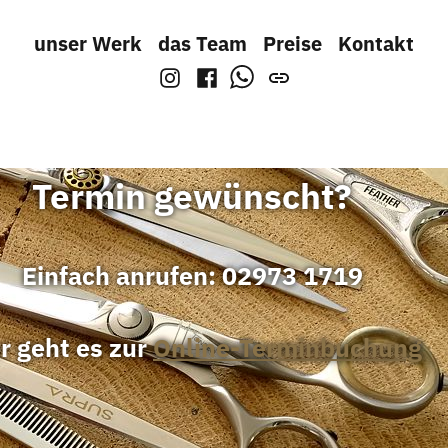
z
unser Werk
das Team
Preise
Kontakt
Instagram
facebook
WhatsApp
Ter­min gewünscht?
Ein­fach anru­fen: 02973 1719
r geht es zur
Online-Terminbuchung